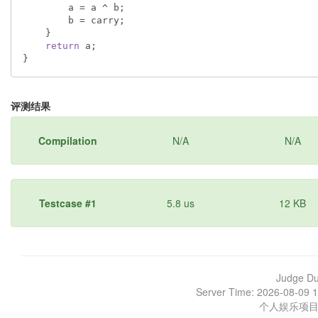
        a = a ^ b;

        b = carry;

    }

return
 a;

}
评测结果
Compilation
N/A
N/A
Testcase #1
5.8 us
12 KB
Judge D
Server Time: 2026-08-09 1
个人娱乐项目