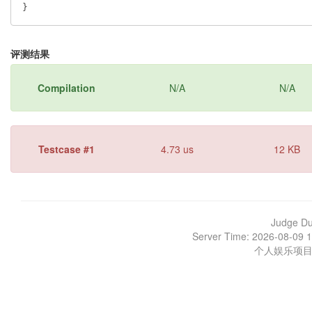
}
评测结果
Compilation
N/A
N/A
Testcase #1
4.73 us
12 KB
Judge D
Server Time: 2026-08-09 1
个人娱乐项目