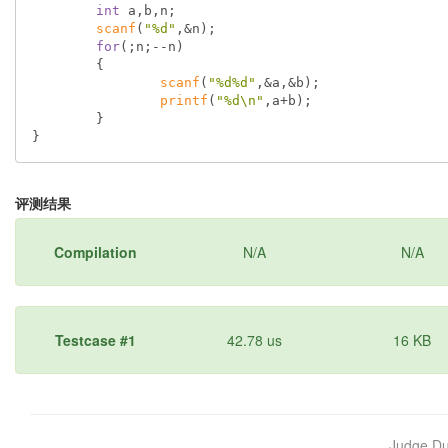
int
 a,b,n;

scanf
(
"%d"
,&n);

for
(;n;--n)

	{

scanf
(
"%d%d"
,&a,&b);

printf
(
"%d\n"
,a+b);

	}

}
评测结果
Compilation
N/A
N/A
Testcase #1
42.78 us
16 KB
Judge D