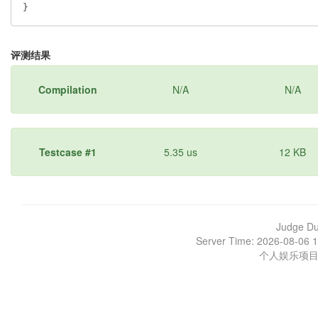
评测结果
Compilation
N/A
N/A
Testcase #1
5.35 us
12 KB
Judge D
Server Time: 2026-08-06 1
个人娱乐项目