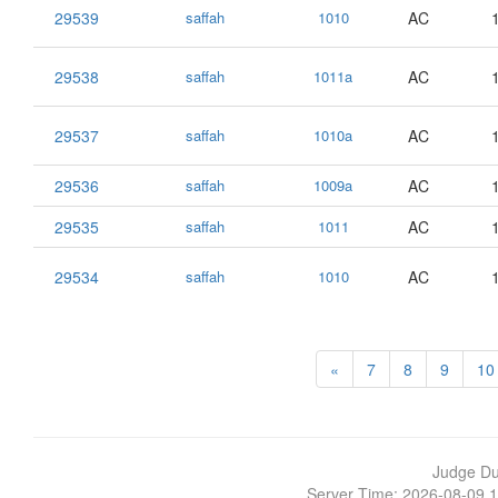
29539
saffah
1010
AC
29538
saffah
1011a
AC
29537
saffah
1010a
AC
29536
saffah
1009a
AC
29535
saffah
1011
AC
29534
saffah
1010
AC
«
7
8
9
10
Judge D
Server Time: 2026-08-09 1