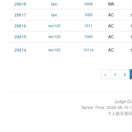
29618
bpc
1000i
WA
29617
bpc
1000
AC
29616
wcr123
1011
AC
29615
wcr123
1000
AC
29614
wcr123
1011a
AC
«
1
2
Judge D
Server Time: 2026-08-10 1
个人娱乐项目