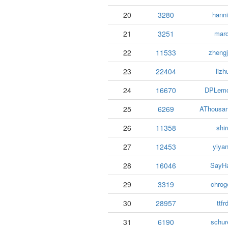
20
3280
hanni
21
3251
marc
22
11533
zhengj
23
22404
lizh
24
16670
DPLem
25
6269
AThousa
26
11358
shir
27
12453
yiyan
28
16046
SayHa
29
3319
chrog
30
28957
ttfr
31
6190
schur