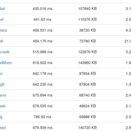
bal
435.016 ms
107840 KB
3.
el
441.63 ms
110376 KB
2.
iarui
458.531 ms
38720 KB
4.
u6
459.175 ms
72780 KB
21.
onade
515.989 ms
122676 KB
3.
ndMoon
619.502 ms
143960 KB
1.
oi
642.178 ms
87804 KB
1.
git
642.235 ms
87804 KB
1.
noi
675.694 ms
68740 KB
2.
eek
678.535 ms
48624 KB
2.
dg
785.93 ms
69888 KB
2.
eed
979.939 ms
140720 KB
2.