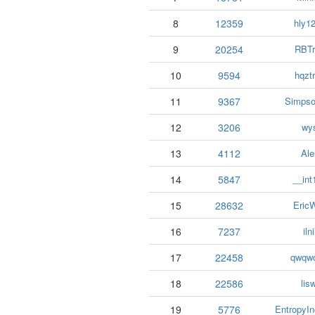
8
12359
hly1
9
20254
RBTr
10
9594
hqzt
11
9367
Simpso
12
3206
wy
13
4112
Ale
14
5847
__int
15
28632
Eric
16
7237
ilni
17
22458
qwqw
18
22586
lis
19
5776
EntropyIn