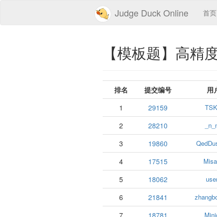
Judge Duck Online
首页
【模板题】高精度乘
排名
提交编号
用
1
29159
TS
2
28210
_n_
3
19860
QedDus
4
17515
Misa
5
18062
use
6
21841
zhangb
7
18781
Mini