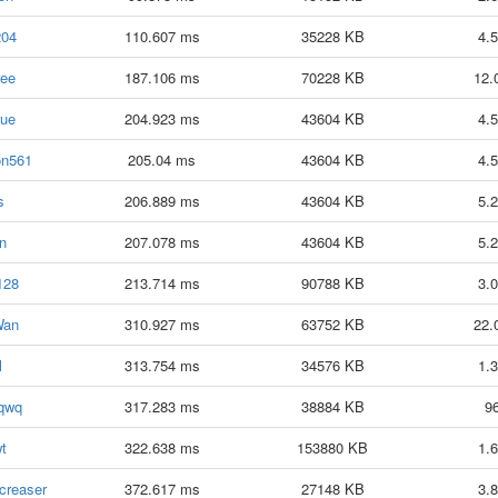
204
110.607 ms
35228 KB
4.
ee
187.106 ms
70228 KB
12.
rue
204.923 ms
43604 KB
4.
n561
205.04 ms
43604 KB
4.
s
206.889 ms
43604 KB
5.
n
207.078 ms
43604 KB
5.
128
213.714 ms
90788 KB
3.
Wan
310.927 ms
63752 KB
22.
l
313.754 ms
34576 KB
1.
qwq
317.283 ms
38884 KB
9
wt
322.638 ms
153880 KB
1.
creaser
372.617 ms
27148 KB
3.