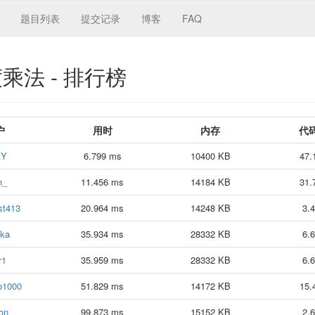
题目列表
提交记录
博客
FAQ
法 - 排行榜
户
用时
内存
代
KY
6.799 ms
10400 KB
47.
n_
11.456 ms
14184 KB
31.
t413
20.964 ms
14248 KB
3.
ka
35.934 ms
28332 KB
6.
r1
35.959 ms
28332 KB
6.
o1000
51.829 ms
14172 KB
15.
on
99.873 ms
15152 KB
2.